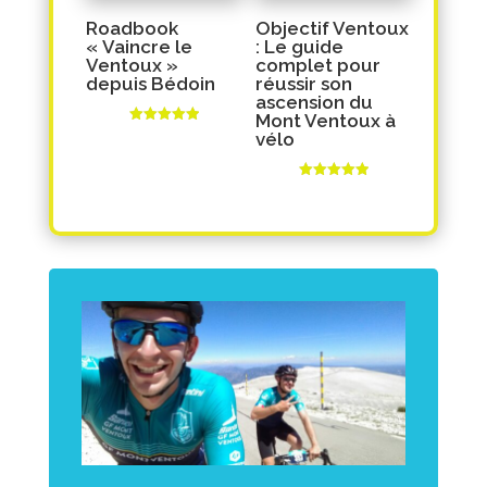
Roadbook
Objectif Ventoux
« Vaincre le
: Le guide
Ventoux »
complet pour
depuis Bédoin
réussir son
ascension du
Mont Ventoux à
Note
vélo
5.00
sur 5
Note
5.00
sur 5