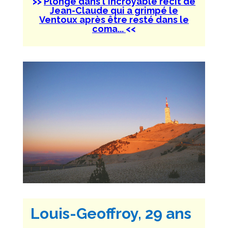
>>
Plonge dans l'incroyable récit de
Jean-Claude qui a grimpé le
Ventoux après être resté dans le
coma...
<<
Louis-Geoffroy, 29 ans