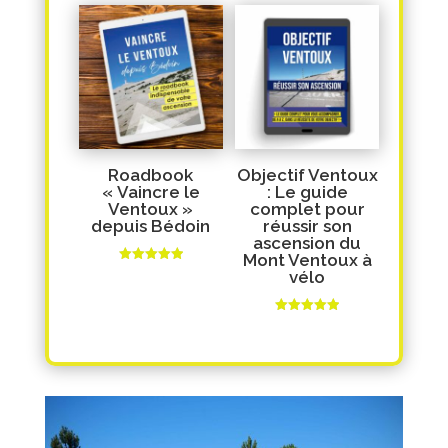
sur 5
Roadbook
Objectif Ventoux
« Vaincre le
: Le guide
Ventoux »
complet pour
depuis Bédoin
réussir son
ascension du
Mont Ventoux à
Note
vélo
5.00
sur 5
Note
5.00
sur 5