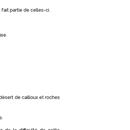
ait partie de celles-ci.
use.
 désert de cailloux et roches
e.