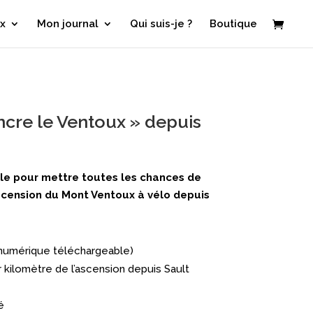
x
Mon journal
Qui suis-je ?
Boutique
cre le Ventoux » depuis
le pour mettre toutes les chances de
ascension du Mont Ventoux à vélo depuis
 numérique téléchargeable)
 kilomètre de l’ascension depuis Sault
é