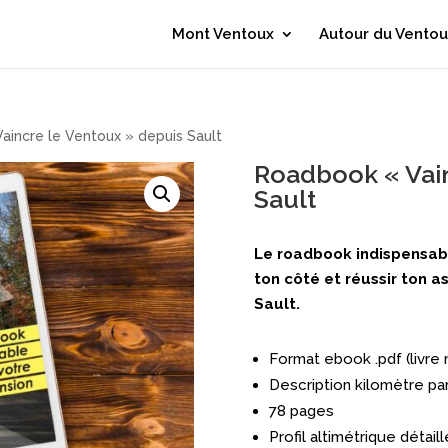
Mont Ventoux
Autour du Ventou
incre le Ventoux » depuis Sault
Roadbook « Vain
Sault
Le roadbook indispensab
ton côté et réussir ton 
Sault.
Format ebook .pdf (livre
Description kilomètre par
78 pages
Profil altimétrique détaill