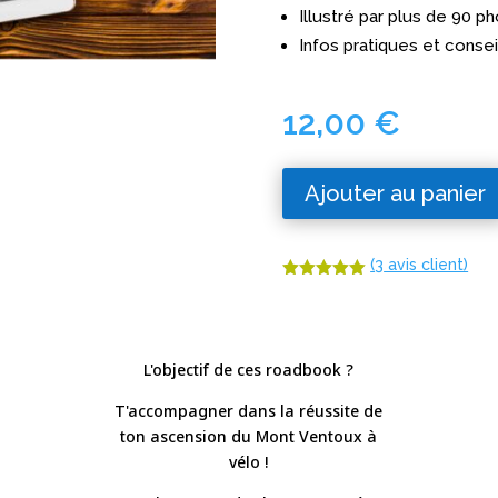
Illustré par plus de 90 p
Infos pratiques et consei
12,00
€
Ajouter au panier
(
3
avis client)
Noté
5.00
sur 5
basé sur
notations
client
L'objectif de ces roadbook ?
T'accompagner dans la réussite de
ton ascension du Mont Ventoux à
vélo !