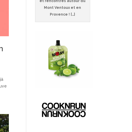
et rencontres autour du
Mont Ventoux et en
Provence ! […]
n
jà
ouve