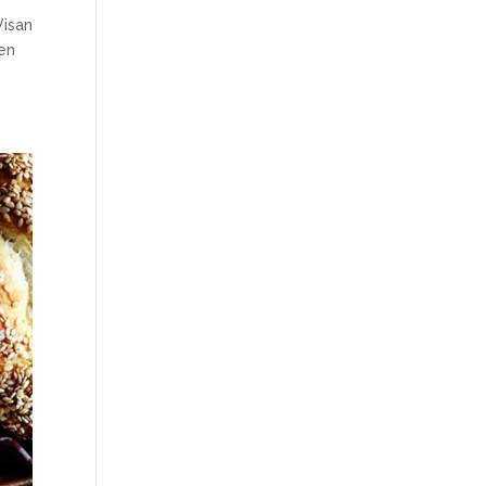
Visan
’en