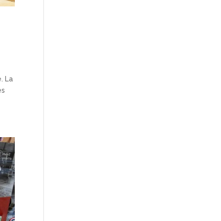
. La
es