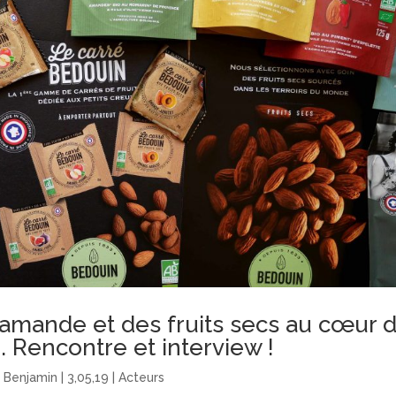
l’amande et des fruits secs au cœur 
. Rencontre et interview !
r
Benjamin
|
3,05,19
|
Acteurs