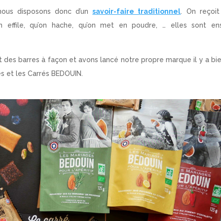
 nous disposons donc d’un
savoir-faire traditionnel
. On reçoi
n effile, qu’on hache, qu’on met en poudre, … elles sont ens
 des barres à façon et avons lancé notre propre marque il y a bi
es et les Carrés BEDOUIN.