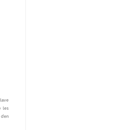
clave
e les
 d’en