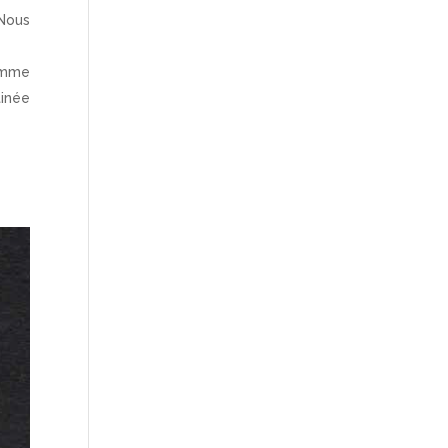
Nous
amme
tinée