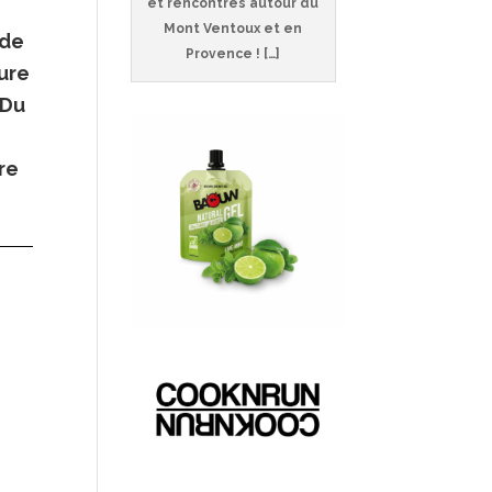
et rencontres autour du
Mont Ventoux et en
nde
Provence ! […]
ture
Du
re