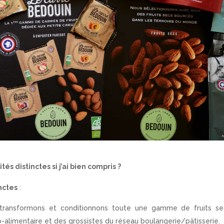
tés distinctes si j’ai bien compris ?
inctes
:
transformons et conditionnons toute une gamme de fruits se
gro-alimentaire et des grossistes du réseau boulangerie/pâtisserie.