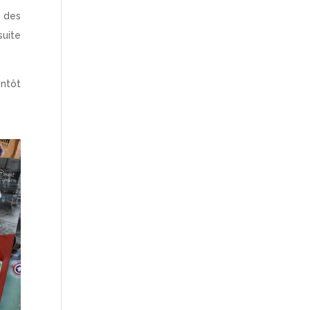
t des
uite
entôt