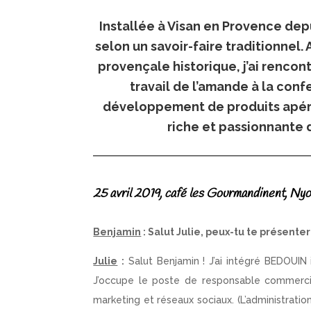
I
nstallée à Visan en Provence depu
selon un savoir-faire traditionnel
provençale historique, j’ai renco
travail de l’amande à la con
développement de produits apérit
riche et passionnante 
25 avril 2019, café les Gourmandinent, Ny
Benjamin
: Salut Julie, peux-tu te présenter
Julie
:
Salut Benjamin ! J’ai intégré BEDOUIN i
J’occupe le poste de responsable commercia
marketing et réseaux sociaux. (L’administratio