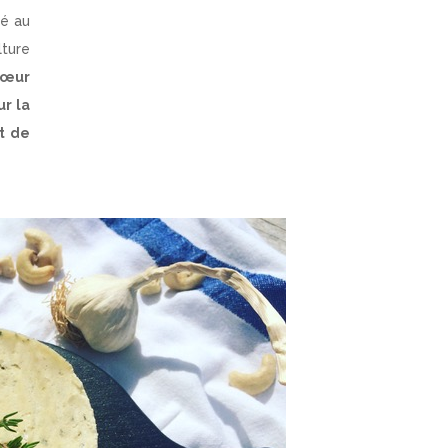
ué au
lture
cœur
r la
t de