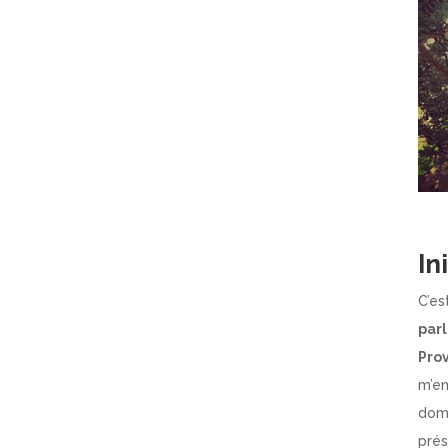
In
C’es
par
Pro
m’en
doma
prés