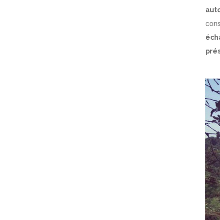
aut
con
éch
prés