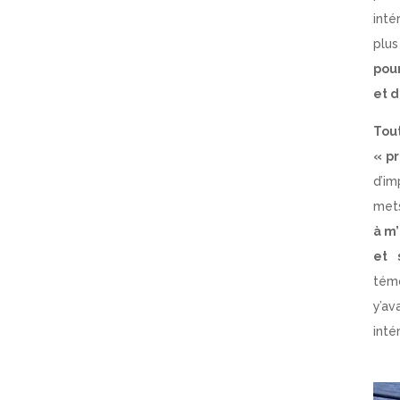
inté
plus
pou
et d
Tou
« p
d’im
met
à m’
et 
tém
y’a
inté