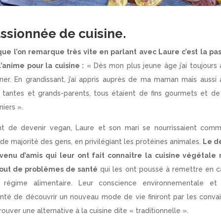
ssionnée de cuisine.
ue l’on remarque très vite en parlant avec Laure c’est la pa
l’anime pour la cuisine :
« Dès mon plus jeune âge j’ai toujours
iner. En grandissant, j’ai appris auprès de ma maman mais aussi
tantes et grands-parents, tous étaient de fins gourmets et d
iniers »
.
nt de devenir vegan, Laure et son mari se nourrissaient comm
de majorité des gens, en privilégiant les protéines animales.
Le d
venu d’amis qui leur ont fait connaitre la cuisine végétale
tout de problèmes de santé
qui les ont poussé à remettre en 
r régime alimentaire. Leur conscience environnementale et 
nté de découvrir un nouveau mode de vie finiront par les conva
rouver une alternative à la cuisine dite « traditionnelle ».