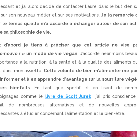
ressant et j’ai alors décidé de contacter Laure dans le but d’en s
 sur son nouveau métier et sur ses motivations.
Je la remercie 
r le temps qu’elle m’a accordé à échanger autour de son acti
e sa philosophie de vie.
t d’abord je tiens à préciser que cet article ne vise p
romouvoir » un mode de vie vegan.
J’accorde néanmoins beau
portance à la nutrition, à la santé et à la qualité des aliments q
s dans mon assiette.
Cette volonté de bien m’alimenter me po
informer et à en apprendre d’avantage sur la nourriture vég
ses bienfaits.
En tant que sportif et en lisant de nomb
oignages comme le
livre de Scott Jurek
j’ai pris conscience 
vait de nombreuses alternatives et de nouvelles appro
ressantes à étudier concernant l’alimentation et le bien-être.