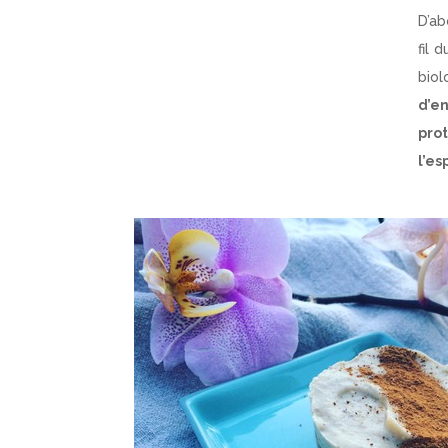
D’ab
fil 
bio
d’e
pro
l’esp