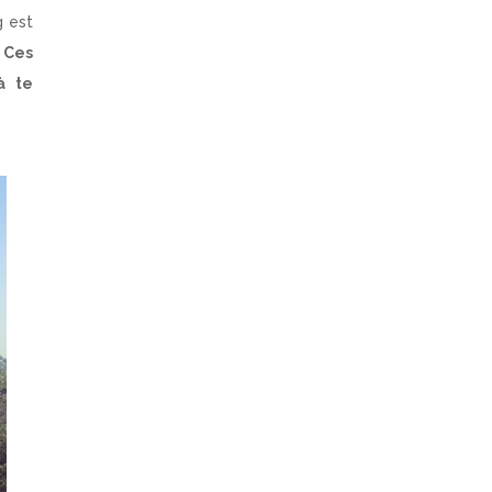
g est
.
Ces
à te