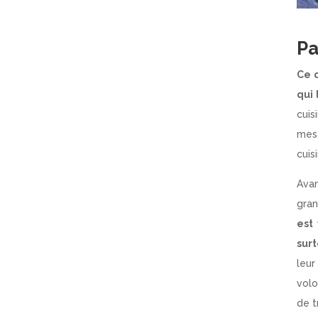
Pa
Ce q
qui 
cuis
mes 
cuis
Ava
gran
est 
sur
leu
volo
de t