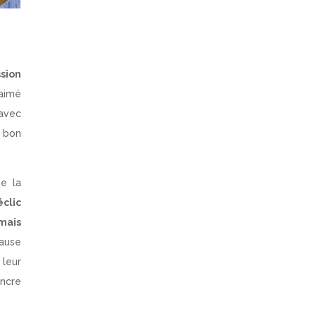
ssion
 aimé
 avec
e bon
e la
éclic
 mais
cause
leur
incre