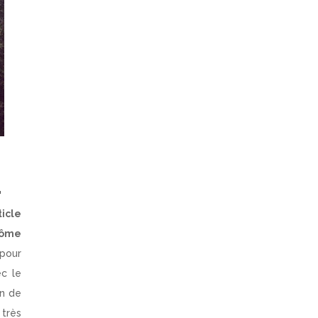
.
ticle
rôme
pour
ec le
in de
 très