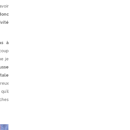
avoir
donc
vité
as à
coup
ue je
usse
étale
reux
qu’il
ches