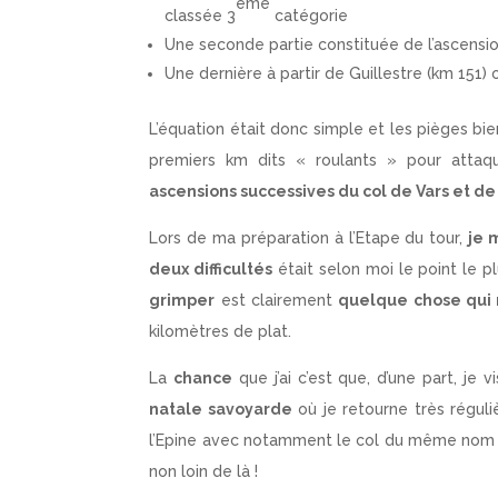
ème
classée 3
catégorie
Une seconde partie constituée de l’ascensi
Une dernière à partir de Guillestre (km 151) o
L’équation était donc simple et les pièges bien 
premiers km dits « roulants » pour attaqu
ascensions successives du col de Vars et de 
Lors de ma préparation à l’Etape du tour,
je 
deux difficultés
était selon moi le point le 
grimper
est clairement
quelque chose qui 
kilomètres de plat.
La
chance
que j’ai c’est que, d’une part, je 
natale savoyarde
où je retourne très régul
l’Epine avec notamment le col du même nom
non loin de là !