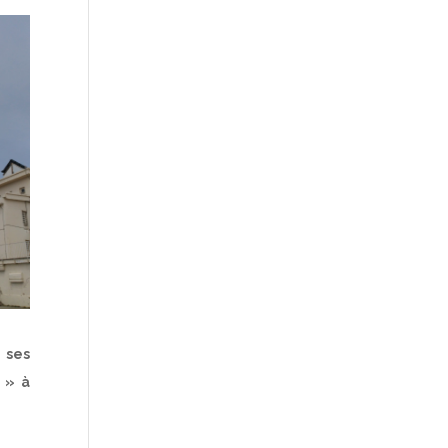
 ses
 » à