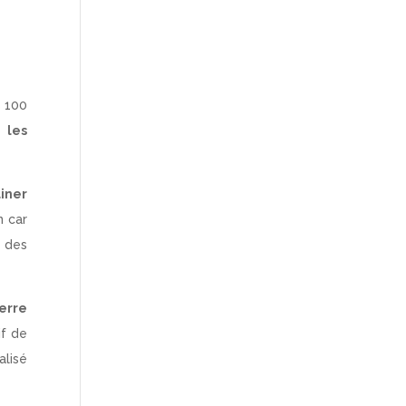
 100
s
les
iner
n car
t des
erre
if de
alisé