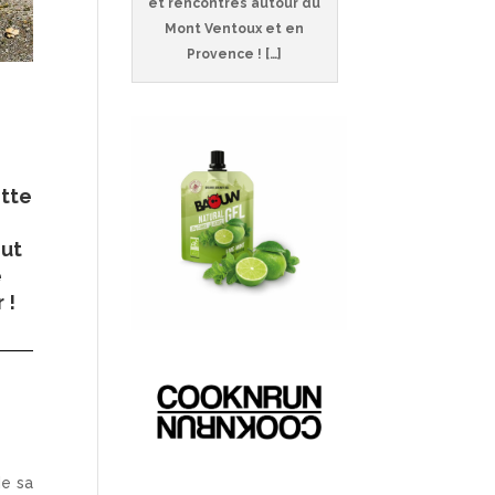
et rencontres autour du
Mont Ventoux et en
Provence ! […]
ette
out
e
 !
de sa