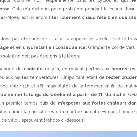
elqu’un comme moi, inexpérimenté dans les cyclos et
qui ne 
oton.
Cela m’a d’ailleurs posé problème pendant la course. Ensui
tes-Alpes, est un endroit
terriblement chaud l’été bien que sit
onc pas être négligé. Il fallait « apprivoiser » celui-ci et le trava
tage et en s’hydratant en conséquence.
Grimper le col de Vars 
n soleil ne doit pas être pris à la légère.
 période de
canicule
de juin, en roulant parfois aux
heures les 
rps aux hautes températures. L’important étant de
rester prude
éance entre 11h et 16h mais plutôt de la terminer en fin de mati
raînements longs du weekend à partir de 7h du matin
. Cel
s un premier temps puis de
m’exposer aux fortes chaleurs dan
s durant la canicule reste la montée au col d'Ey dans l'arrière
de vélo... éprouvant ! (photo ci-dessous)