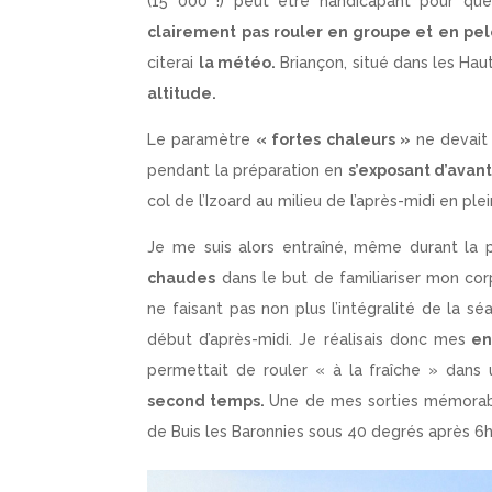
(15 000 !) peut être handicapant pour qu
clairement pas rouler en groupe et en pel
citerai
la météo.
Briançon, situé dans les Hau
altitude.
Le paramètre
« fortes chaleurs »
ne devait d
pendant la préparation en
s’exposant d’avan
col de l’Izoard au milieu de l’après-midi en plei
Je me suis alors entraîné, même durant la
chaudes
dans le but de familiariser mon co
ne faisant pas non plus l’intégralité de la s
début d’après-midi. Je réalisais donc mes
ent
permettait de rouler « à la fraîche » dan
second temps.
Une de mes sorties mémorable
de Buis les Baronnies sous 40 degrés après 6h 