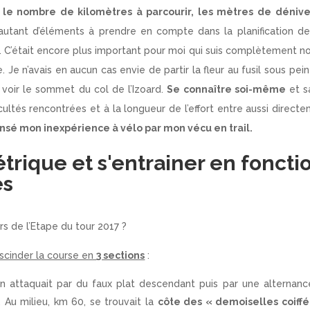
 le nombre de kilomètres à parcourir, les mètres de dénive
utant d’éléments à prendre en compte dans la planification d
J. C’était encore plus important pour moi qui suis complètement n
 Je n’avais en aucun cas envie de partir la fleur au fusil sous pei
s voir le sommet du col de l’Izoard.
Se connaître soi-même
et s
ultés rencontrées et à la longueur de l’effort entre aussi direct
ensé mon inexpérience à vélo par mon vécu en trail.
métrique et s'entrainer en foncti
es
rs de l’Etape du tour 2017 ?
 scinder la course en
3 sections
:
 attaquait par du faux plat descendant puis par une alternan
 Au milieu, km 60, se trouvait la
côte des « demoiselles coiffé