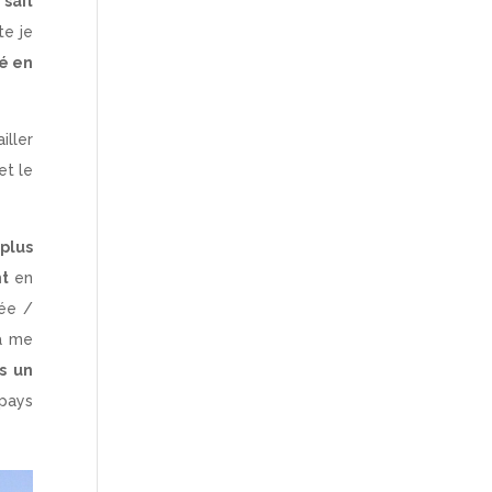
sait
te je
ué en
iller
et le
plus
nt
en
née /
a me
s un
 pays