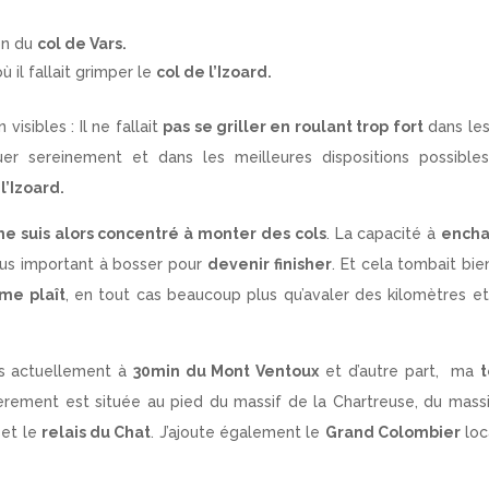
on du
col de Vars.
ù il fallait grimper le
col de l’Izoard.
visibles : Il ne fallait
pas se griller en roulant trop fort
dans les
er sereinement et dans les meilleures dispositions possible
l’Izoard.
me suis alors concentré à monter des cols
. La capacité à
encha
plus important à bosser pour
devenir finisher
. Et cela tombait bie
me plaît
, en tout cas beaucoup plus qu’avaler des kilomètres e
vis actuellement à
30min du Mont Ventoux
et d’autre part, ma
t
ièrement est située au pied du massif de la Chartreuse, du mass
 et le
relais du Chat
. J’ajoute également le
Grand Colombier
loc