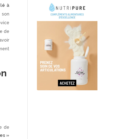
lé à
e son
ovice
ne de
avoir
ement
on
ce de
es »