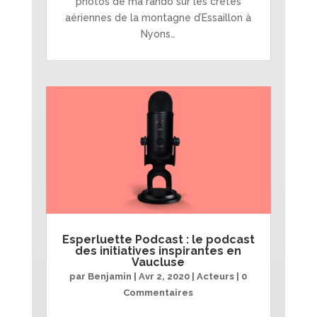
photos de ma rando sur les crêtes
aériennes de la montagne d’Essaillon à
Nyons…
Esperluette Podcast : le podcast
des initiatives inspirantes en
Vaucluse
par
Benjamin
|
Avr 2, 2020
|
Acteurs
| 0
Commentaires