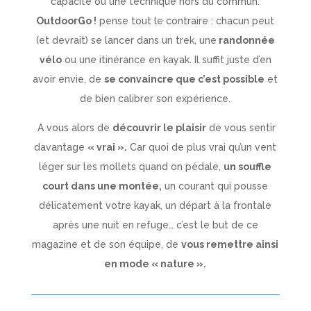
capacité ou une technique hors du commun.
OutdoorGo !
pense tout le contraire : chacun peut
(et devrait) se lancer dans un trek, une
randonnée
vélo
ou une itinérance en kayak. Il suffit juste d’en
avoir envie, de
se convaincre que c’est possible
et
de bien calibrer son expérience.
A vous alors de
découvrir le plaisir
de vous sentir
davantage
« vrai ».
Car quoi de plus vrai qu’un vent
léger sur les mollets quand on pédale,
un souffle
court dans une montée,
un courant qui pousse
délicatement votre kayak, un départ à la frontale
après une nuit en refuge… c’est le but de ce
magazine et de son équipe, de
vous remettre ainsi
en mode « nature ».