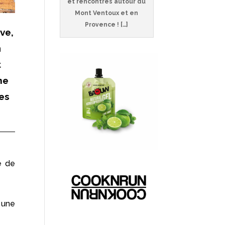
et rencontres autour du
Mont Ventoux et en
Provence ! […]
ve,
n
t
me
ues
e de
e une