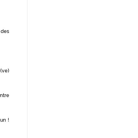
 des
(ve)
ntre
un !