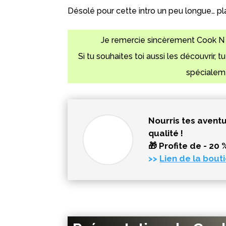
Désolé pour cette intro un peu longue… pl
Je remercie sincèrement Cook N Ru
Si tu souhaites toi aussi les découvrir, 
spécialeme
Nourris tes aventu
qualité !
🎁 Profite de - 
>>
Lien de la bout