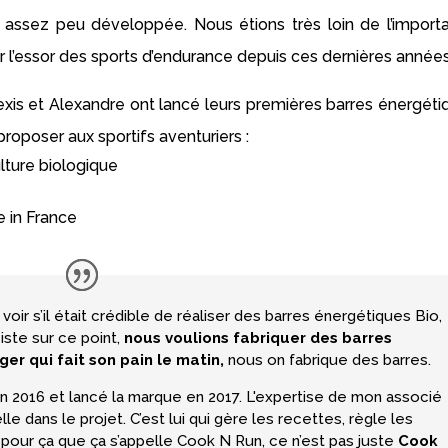
ait assez peu développée. Nous étions très loin de l’import
r l’essor des sports d’endurance depuis ces dernières années
xis et Alexandre ont lancé leurs premières barres énergéti
roposer aux sportifs aventuriers :
ulture biologique
e in France
oir s’il était crédible de réaliser des barres énergétiques Bio,
iste sur ce point,
nous voulions fabriquer des barres
r qui fait son pain le matin,
nous on fabrique des barres.
n 2016 et lancé la marque en 2017. L'expertise de mon associé
lle dans le projet. C’est lui qui gère les recettes, règle les
 pour ça que ça s’appelle Cook N Run, ce n’est pas juste
Cook