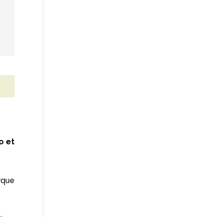
o et
rque