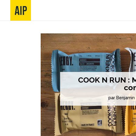
COOK N RUN : Mo
com
par
Benjamin