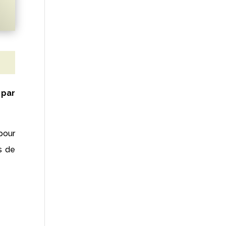
 par
 pour
s de