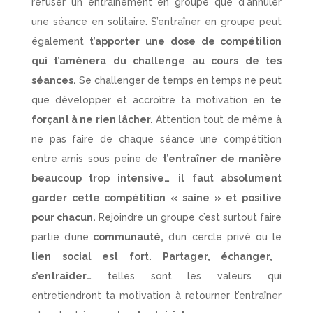
refuser un entrainement en groupe que d'annuler
une séance en solitaire. S’entraîner en groupe peut
également
t’apporter une dose de compétition
qui t’amènera du challenge au cours de tes
séances.
Se challenger de temps en temps ne peut
que développer et accroître ta motivation en
te
forçant à ne rien lâcher.
Attention tout de même à
ne pas faire de chaque séance une compétition
entre amis sous peine de
t’entraîner de manière
beaucoup trop intensive…
il faut absolument
garder cette compétition « saine » et positive
pour chacun.
Rejoindre un groupe c’est surtout faire
partie d’une
communauté,
d’un cercle privé ou le
lien social est fort. Partager, échanger,
s’entraider…
telles sont les valeurs qui
entretiendront ta motivation à retourner t’entraîner