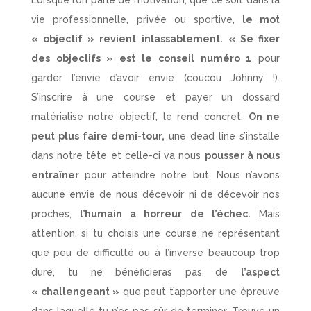
vie professionnelle, privée ou sportive,
le mot
« objectif » revient inlassablement.
« Se fixer
des objectifs » est le conseil numéro 1
pour
garder l’envie d’avoir envie (coucou Johnny !).
S’inscrire à une course et payer un dossard
matérialise notre objectif, le rend concret.
On ne
peut plus faire demi-tour,
une dead line s’installe
dans notre tête et celle-ci va nous
pousser à nous
entraîner
pour atteindre notre but. Nous n’avons
aucune envie de nous décevoir ni de décevoir nos
proches,
l’humain a horreur de l’échec.
Mais
attention, si tu choisis une course ne représentant
que peu de difficulté ou à l’inverse beaucoup trop
dure, tu ne bénéficieras pas de
l’aspect
« challengeant »
que peut t’apporter une épreuve
dans laquelle tu n’es pas sûr de terminer. Trouve un