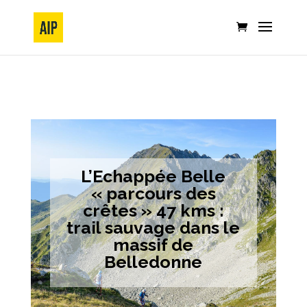
L’Echappée Belle
« parcours des
crêtes » 47 kms :
trail sauvage dans le
massif de
Belledonne