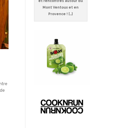
et rencontres autour du
Mont Ventoux et en
Provence ! […]
ntre
 de