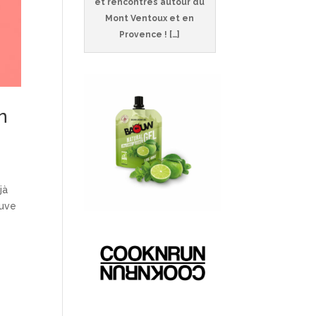
et rencontres autour du
Mont Ventoux et en
Provence ! […]
n
jà
ouve