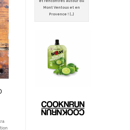
et rencontres autour du
Mont Ventoux et en
Provence ! […]
0
tra
tion