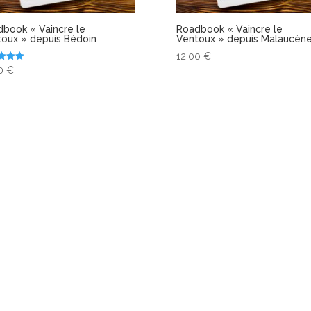
book « Vaincre le
Roadbook « Vaincre le
oux » depuis Bédoin
Ventoux » depuis Malaucèn
12,00
€
00
€
5