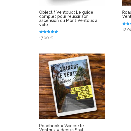
Objectif Ventoux : Le guide
Road
complet pour réussir son
Vent
ascension du Mont Ventoux à
vélo
Note
12,
5.00
sur 
Note
17,00
€
5.00
sur 5
Roadbook « Vaincre le
Ventoux » depuis Sault