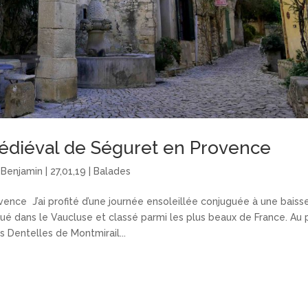
médiéval de Séguret en Provence
r
Benjamin
|
27,01,19
|
Balades
vence J’ai profité d’une journée ensoleillée conjuguée à une baiss
itué dans le Vaucluse et classé parmi les plus beaux de France. Au 
s Dentelles de Montmirail...