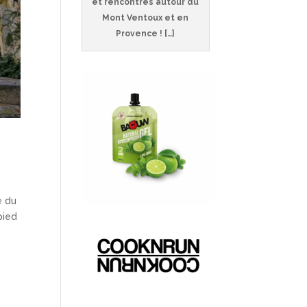
et rencontres autour du
Mont Ventoux et en
Provence ! […]
e du
pied