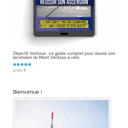
Objectif Ventoux : Le guide complet pour réussir son
ascension du Mont Ventoux à vélo
Note
17,00
€
5.00
sur 5
Bienvenue !