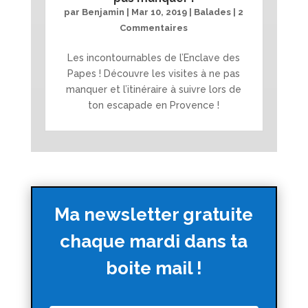
par
Benjamin
|
Mar 10, 2019
|
Balades
| 2
Commentaires
Les incontournables de l’Enclave des
Papes ! Découvre les visites à ne pas
manquer et l’itinéraire à suivre lors de
ton escapade en Provence !
Ma newsletter gratuite
chaque mardi dans ta
boite mail !